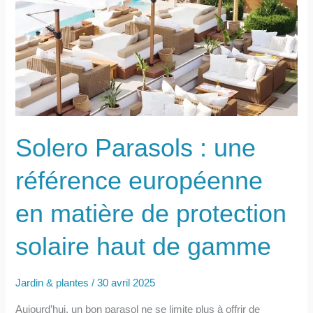
feuilles
jaunes,
marron
ou
sèches
Solero Parasols : une
référence européenne
en matière de protection
solaire haut de gamme
Jardin & plantes
/
30 avril 2025
Aujourd’hui, un bon parasol ne se limite plus à offrir de