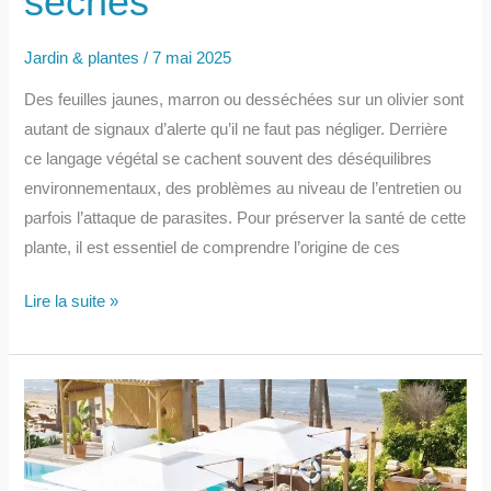
sèches
Jardin & plantes
/
7 mai 2025
Des feuilles jaunes, marron ou desséchées sur un olivier sont
autant de signaux d’alerte qu’il ne faut pas négliger. Derrière
ce langage végétal se cachent souvent des déséquilibres
environnementaux, des problèmes au niveau de l’entretien ou
parfois l’attaque de parasites. Pour préserver la santé de cette
plante, il est essentiel de comprendre l’origine de ces
Comment
Lire la suite »
soigner
un
olivier
qui
a
des