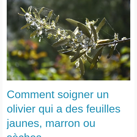
aménager
votre
terrasse
Comment soigner un
olivier qui a des feuilles
jaunes, marron ou