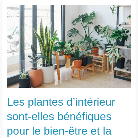
pour
nettoyer
une
terrasse
en
béton
Les plantes d’intérieur
sont-elles bénéfiques
pour le bien-être et la