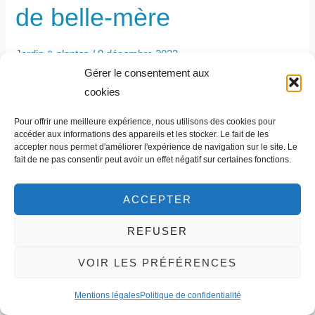
de belle-mère
Jardin & plantes
/
8 décembre 2023
Gérer le consentement aux
La langue de belle-mère est une plante coriace
cookies
reconnaissable à ses feuilles vertes striées. C’est une plante
idéale pour les débutants du jardinage qui habillera vos pièces
Pour offrir une meilleure expérience, nous utilisons des cookies pour
accéder aux informations des appareils et les stocker. Le fait de les
de vie. Présentation de la langue de belle-mère La langue de
accepter nous permet d'améliorer l'expérience de navigation sur le site. Le
belle-mère, aussi appelé Sansevière, est une plante d’origine
fait de ne pas consentir peut avoir un effet négatif sur certaines fonctions.
centrafricaine de la famille des liliaceae. Elle est
reconnaissable
ACCEPTER
Tout
Lire la suite »
REFUSER
savoir
VOIR LES PRÉFÉRENCES
sur
la
Mentions légales
Politique de confidentialité
langue