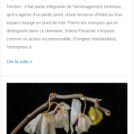
l’ombre : il fait partie intégrante de l’aménagement extérieur,
qu’il s’agisse d’un jardin privé, d’une terrasse d’hôtel ou d’un
espace lounge en bord de mer. Parmi les marques qui se
distinguent dans ce domaine, Solero Parasols s’impose
comme un acteur incontournable. D’origine néerlandaise,
l’entreprise a
Solero
Lire la suite »
Parasols
:
une
référence
européenne
en
matière
de
protection