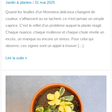
Jardin & plantes
/
31 mai 2025
Quand les feuilles d’un Monstera deliciosa changent de
couleur, s’affaissent ou se tachent, ce n’est jamais un simple
caprice. C’est le reflet d’un problème auquel la plante réagit.
Chaque nuance, chaque mollesse et chaque chute révèle un
excès, un manque ou encore un stress. Pour celui qui
observe, ces signes sont un appel à trouver […]
Monstera
Lire la suite »
deliciosa
avec
des
feuilles
jaunes,
marron,
molles
ou