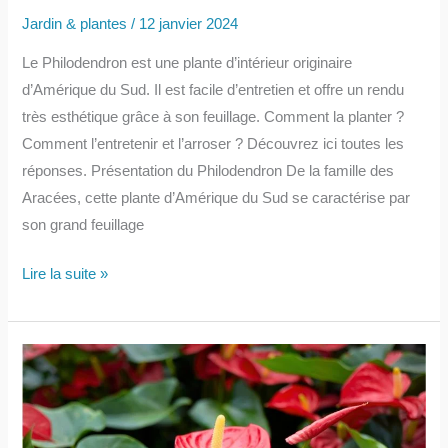
Jardin & plantes
/
12 janvier 2024
Le Philodendron est une plante d’intérieur originaire
d’Amérique du Sud. Il est facile d’entretien et offre un rendu
très esthétique grâce à son feuillage. Comment la planter ?
Comment l’entretenir et l’arroser ? Découvrez ici toutes les
réponses. Présentation du Philodendron De la famille des
Aracées, cette plante d’Amérique du Sud se caractérise par
son grand feuillage
Tout
Lire la suite »
savoir
sur
le
Philodendron : entretien,
arrosage,
rempotage