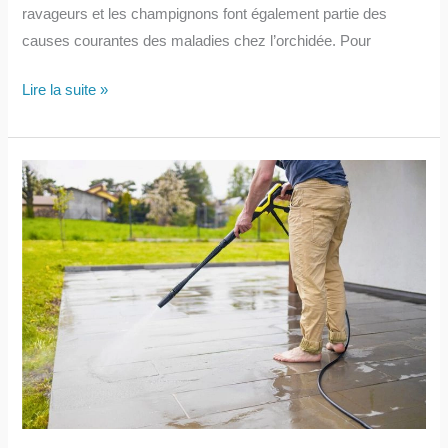
ravageurs et les champignons font également partie des
causes courantes des maladies chez l’orchidée. Pour
Comment
Lire la suite »
faire
repartir
une
orchidée
presque
morte