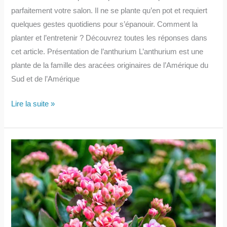
parfaitement votre salon. Il ne se plante qu’en pot et requiert
quelques gestes quotidiens pour s’épanouir. Comment la
planter et l’entretenir ? Découvrez toutes les réponses dans
cet article. Présentation de l’anthurium L’anthurium est une
plante de la famille des aracées originaires de l’Amérique du
Sud et de l’Amérique
Tout
Lire la suite »
savoir
sur
l’anthurium : entretien,
arrosage,
rempotage
et
maladies