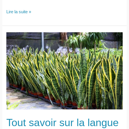
Tout
Lire la suite »
savoir
sur
les
kalanchoés
Tout savoir sur la langue