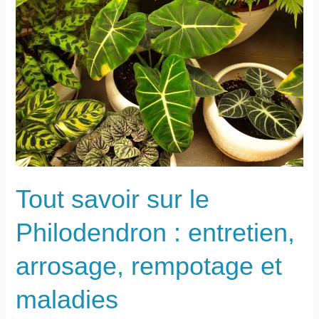
jardinerie
à
prix
cassés
!
Tout savoir sur le
Philodendron : entretien,
arrosage, rempotage et
maladies