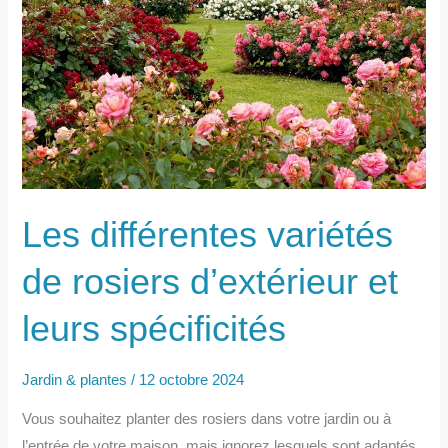
pour
le
bien-
être
et
la
santé ?
Les différentes variétés
de rosiers d’extérieur et
leurs spécificités
Jardin & plantes
/
12 octobre 2024
Vous souhaitez planter des rosiers dans votre jardin ou à
l’entrée de votre maison, mais ignorez lesquels sont adaptés