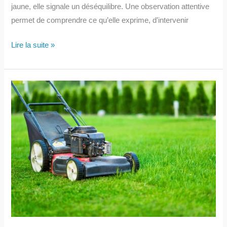
jaune, elle signale un déséquilibre. Une observation attentive
permet de comprendre ce qu’elle exprime, d’intervenir
Mon
Lire la suite »
arbre
de
jade
est
malade
:
causes
et
solutions