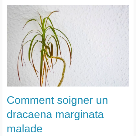
sa
pelouse
les
dimanches
et
jours
fériés
?
Comment soigner un
dracaena marginata
malade