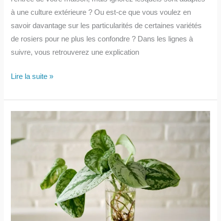
à une culture extérieure ? Ou est-ce que vous voulez en
savoir davantage sur les particularités de certaines variétés
de rosiers pour ne plus les confondre ? Dans les lignes à
suivre, vous retrouverez une explication
Les
Lire la suite »
différentes
variétés
de
rosiers
d’extérieur
et
leurs
spécificités