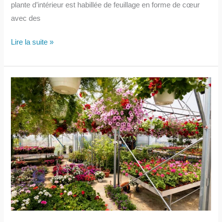
plante d’intérieur est habillée de feuillage en forme de cœur
avec des
Le
Lire la suite »
guide
complet
du Scindapsus
pictus :
plantation,
entretien,
variété