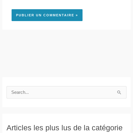
R
e
c
h
e
Articles les plus lus de la catégorie
r