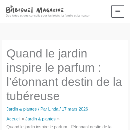
Aller
au
Des idées et des conseils pour les loisirs, la famille et la maison
contenu
Quand le jardin
inspire le parfum :
l’étonnant destin de la
tubéreuse
Jardin & plantes
/ Par
Linda
/
17 mars 2026
Accueil
Jardin & plantes
Quand le jardin inspire le parfum : l’étonnant destin de la