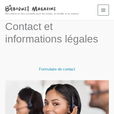
Aller
au
Des idées et des conseils pour les loisirs, la famille et la maison
contenu
Contact et
informations légales
Formulaire de contact