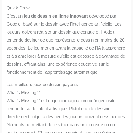
Quick Draw
C’est un
jeu de dessin en ligne innovant
développé par
Google, basé sur le dessin avec l’intelligence artificielle. Les
joueurs doivent réaliser un dessin quelconque et l’IA doit
tenter de deviner ce que représente le dessin en moins de 20
secondes. Le jeu met en avant la capacité de l’IA à apprendre
et à s’améliorer à mesure qu’elle est exposée à davantage de
dessins, offrant ainsi une expérience éducative sur le
fonctionnement de l’apprentissage automatique.
Les meilleurs jeux de dessin payants
What’s Missing ?
What’s Missing ? est un jeu d’imagination où l’ingéniosité
l’emporte sur le talent artistique. Plutôt que de dessiner
directement l’objet à deviner, les joueurs doivent dessiner des
éléments permettant de le situer dans un contexte ou un
environnement. Chaque dessin devient alors une énigme