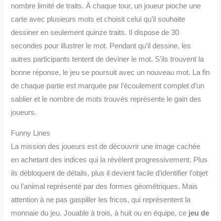
nombre limité de traits. À chaque tour, un joueur pioche une
carte avec plusieurs mots et choisit celui qu’il souhaite
dessiner en seulement quinze traits. Il dispose de 30
secondes pour illustrer le mot. Pendant qu’il dessine, les
autres participants tentent de deviner le mot. S’ils trouvent la
bonne réponse, le jeu se poursuit avec un nouveau mot. La fin
de chaque partie est marquée par l’écoulement complet d’un
sablier et le nombre de mots trouvés représente le gain des
joueurs.
Funny Lines
La mission des joueurs est de découvrir une image cachée
en achetant des indices qui la révèlent progressivement. Plus
ils débloquent de détails, plus il devient facile d’identifier l’objet
ou l’animal représenté par des formes géométriques. Mais
attention à ne pas gaspiller les fricos, qui représentent la
monnaie du jeu. Jouable à trois, à huit ou en équipe, ce
jeu de