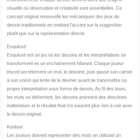
visuelle où observation et créativité sont essentielles. Ce
concept original renouvelle les mécaniques des jeux de
dessin traditionnels en mettant l’accent sur la suggestion
plutôt que sur la représentation directe.
Esquissé
Esquissé est un jeu où les dessins et les interprétations se
transforment en un enchaînement hilarant. Chaque joueur
inscrit secrètement un mot, le dessine, puis passe son carnet
à son voisin qui tente de le deviner avant de transmettre sa
propre interprétation sous forme de dessin. Au fil des tours,
les mots se déforment, les dessins prennent des directions
inattendues et le résultat final n’a souvent plus rien à voir avec
le dessin original.
Kontour
Les joueurs doivent représenter des mots en utilisant un