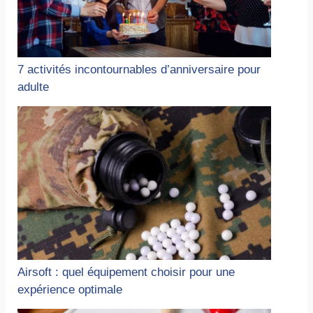
7 activités incontournables d’anniversaire pour
adulte
Airsoft : quel équipement choisir pour une
expérience optimale