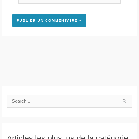
R
e
c
h
e
Articles les plus lus de la catégorie