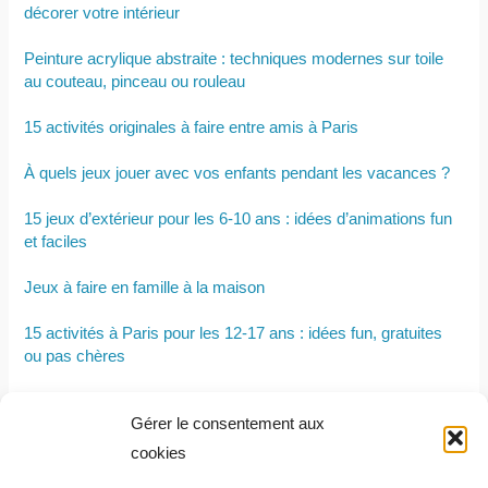
décorer votre intérieur
Peinture acrylique abstraite : techniques modernes sur toile
au couteau, pinceau ou rouleau
15 activités originales à faire entre amis à Paris
À quels jeux jouer avec vos enfants pendant les vacances ?
15 jeux d’extérieur pour les 6-10 ans : idées d’animations fun
et faciles
Jeux à faire en famille à la maison
15 activités à Paris pour les 12-17 ans : idées fun, gratuites
ou pas chères
Vacances en Amérique du Sud (Brésil, Argentine, Pérou,
Gérer le consentement aux
Colombie…) : 5 raisons de souscrire une assurance voyage
en 2026
cookies
7 idées originales pour fêter un anniversaire à Paris