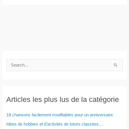
R
e
c
h
e
Articles les plus lus de la catégorie
r
c
18 chansons facilement modifiables pour un anniversaire
h
Idées de hobbies et d’activités de loisirs classées…