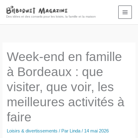
Aller
au
Des idées et des conseils pour les loisirs, la famille et la maison
contenu
Week-end en famille
à Bordeaux : que
visiter, que voir, les
meilleures activités à
faire
Loisirs & divertissements
/ Par
Linda
/
14 mai 2026