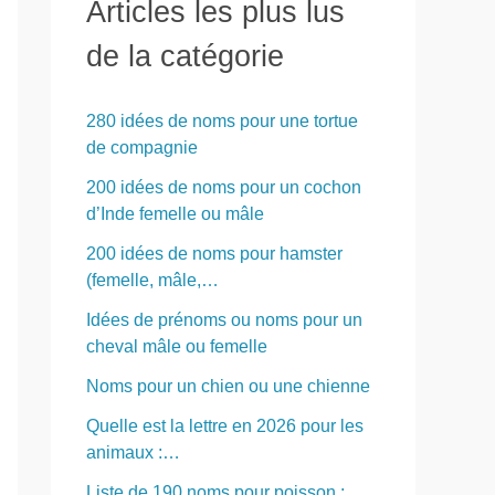
Articles les plus lus
r
de la catégorie
c
h
280 idées de noms pour une tortue
e
de compagnie
r
200 idées de noms pour un cochon
d’Inde femelle ou mâle
:
200 idées de noms pour hamster
(femelle, mâle,…
Idées de prénoms ou noms pour un
cheval mâle ou femelle
Noms pour un chien ou une chienne
Quelle est la lettre en 2026 pour les
animaux :…
Liste de 190 noms pour poisson :