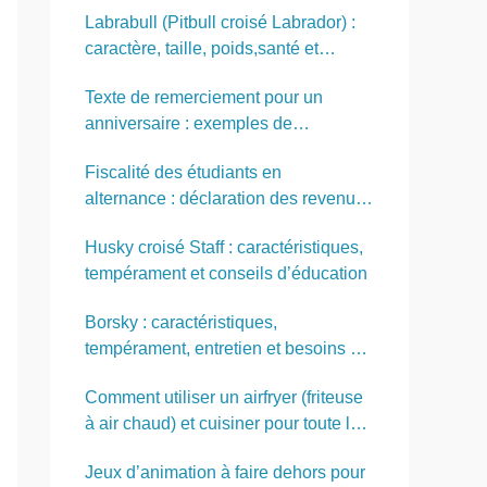
Labrabull (Pitbull croisé Labrador) :
caractère, taille, poids,santé et
comportement
Texte de remerciement pour un
anniversaire : exemples de
SMS,messages et discours
Fiscalité des étudiants en
alternance : déclaration des revenus
et rattachement au foyer des parents
Husky croisé Staff : caractéristiques,
tempérament et conseils d’éducation
Borsky : caractéristiques,
tempérament, entretien et besoins de
ce chien
Comment utiliser un airfryer (friteuse
à air chaud) et cuisiner pour toute la
famille
Jeux d’animation à faire dehors pour