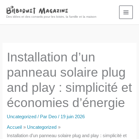
Aller
au
Des idées et des conseils pour les loisirs, la famille et la maison
contenu
Installation d’un
panneau solaire plug
and play : simplicité et
économies d’énergie
Uncategorized
/ Par
Deo
/
19 juin 2026
Accueil
Uncategorized
Installation d’un panneau solaire plug and play : simplicité et