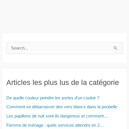
R
e
c
h
e
Articles les plus lus de la catégorie
r
c
De quelle couleur peindre les portes d’un couloir ?
h
Comment se débarrasser des vers blancs dans la poubelle
e
Les papillons de nuit sont-ils dangereux et comment…
r
Femme de ménage : quels services attendre en 2…