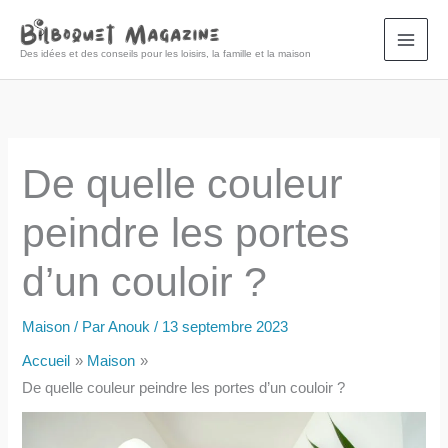
Aller
au
Des idées et des conseils pour les loisirs, la famille et la maison
contenu
De quelle couleur
peindre les portes
d’un couloir ?
Maison
/ Par
Anouk
/
13 septembre 2023
Accueil
Maison
De quelle couleur peindre les portes d’un couloir ?