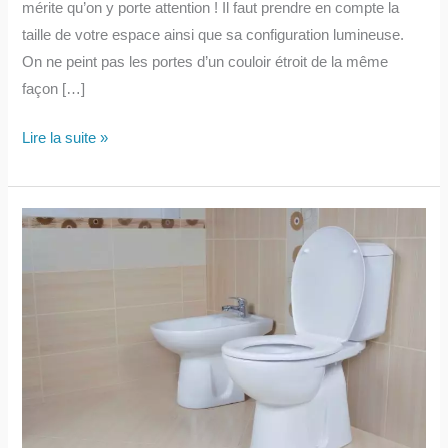
mérite qu’on y porte attention ! Il faut prendre en compte la
taille de votre espace ainsi que sa configuration lumineuse.
On ne peint pas les portes d’un couloir étroit de la même
façon […]
De
Lire la suite »
quelle
couleur
peindre
les
portes
d’un
couloir
?