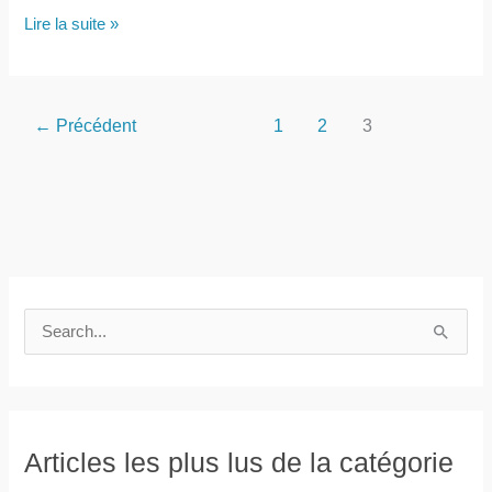
Comment
Lire la suite »
choisir
le
carrelage
←
Précédent
1
2
3
idéal
pour
les
murs
de
vos
toilettes ?
R
e
c
h
e
Articles les plus lus de la catégorie
r