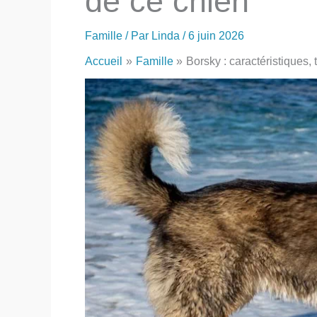
de ce chien
Famille
/ Par
Linda
/
6 juin 2026
Accueil
Famille
Borsky : caractéristiques,