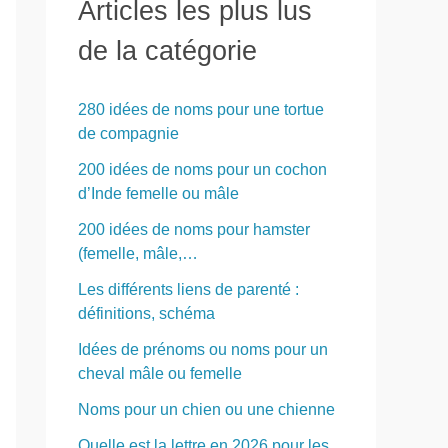
Articles les plus lus
r
de la catégorie
c
h
280 idées de noms pour une tortue
e
de compagnie
r
200 idées de noms pour un cochon
d’Inde femelle ou mâle
:
200 idées de noms pour hamster
(femelle, mâle,…
Les différents liens de parenté :
définitions, schéma
Idées de prénoms ou noms pour un
cheval mâle ou femelle
Noms pour un chien ou une chienne
Quelle est la lettre en 2026 pour les